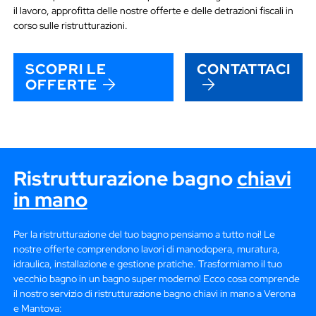
il lavoro, approfitta delle nostre offerte e delle detrazioni fiscali in
corso sulle ristrutturazioni.
SCOPRI LE
CONTATTACI
OFFERTE
Ristrutturazione bagno
chiavi
in mano
Per la ristrutturazione del tuo bagno pensiamo a tutto noi! Le
nostre offerte comprendono lavori di manodopera, muratura,
idraulica, installazione e gestione pratiche. Trasformiamo il tuo
vecchio bagno in un bagno super moderno! Ecco cosa comprende
il nostro servizio di ristrutturazione bagno chiavi in mano a Verona
e Mantova: