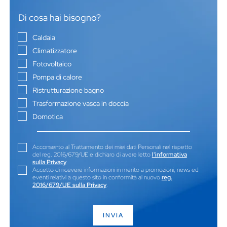
Di cosa hai bisogno?
Caldaia
Climatizzatore
Fotovoltaico
Pompa di calore
Ristrutturazione bagno
Trasformazione vasca in doccia
Domotica
Acconsento al Trattamento dei miei dati Personali nel rispetto
del reg. 2016/679/UE e dichiaro di avere letto
l'informativa
sulla Privacy
Accetto di ricevere informazioni in merito a promozioni, news ed
eventi relativi a questo sito in conformità al nuovo
reg.
2016/679/UE sulla Privacy
.
INVIA