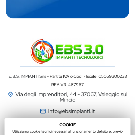
E.B.S. IMPIANTI Srls
- Partita IVA o Cod. FIscale: 05069300233
REA VR-467967
Via degli Imprenditori, 44 - 37067, Valeggio sul
Mincio
info@ebsimpianti.it
PRIVACY POLICY
-
COOKIE POLICY
- Sitemap
COOKIE
Web Agency Verona
- Colombo 3000 srl
Utilizziamo cookie tecnici necessari al funzionamento del sito e, previo